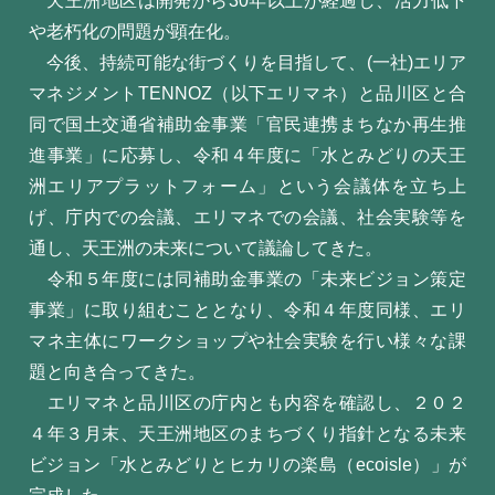
天王洲地区は開発から30年以上が経過し、活力低下
や老朽化の問題が顕在化。
今後、持続可能な街づくりを目指して、
(一社)エリア
マネジメントTENNOZ（以下エリマネ）と
品川区と合
同で国土交通省補助金事業「官民連携まちなか再生推
進事業」に応募し、令和４年度に「水とみどりの天王
洲エリアプラットフォーム」という会議体を立ち上
げ、庁内での会議、エリマネでの会議、社会実験等を
通し、天王洲の未来について議論してきた。
令和５年度には同補助金事業の「未来ビジョン策定
事業」に取り組むこととなり、令和４年度同様、エリ
マネ主体にワークショップや社会実験を行い様々な課
題と向き合ってきた。
エリマネと品川区の庁内とも内容を確認し、２０２
４年３月末、天王洲地区のまちづくり指針となる未来
ビジョン「水とみどりとヒカリの楽島（ecoisle）」が